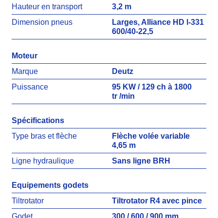
Hauteur en transport
3,2 m
Dimension pneus
Larges, Alliance HD l-331
600/40-22,5
Moteur
Marque
Deutz
Puissance
95 KW / 129 ch à 1800
tr /min
Spécifications
Type bras et flèche
Flèche volée variable
4,65 m
Ligne hydraulique
Sans ligne BRH
Equipements godets
Tiltrotator
Tiltrotator R4 avec pince
Godet
300 / 600 / 900 mm