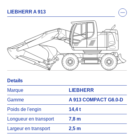
Contact
LIEBHERR A 913
Details
Marque
LIEBHERR
Gamme
A 913 COMPACT G6.0-D
Poids de l'engin
14,4 t
Longueur en transport
7,8 m
Largeur en transport
2,5 m