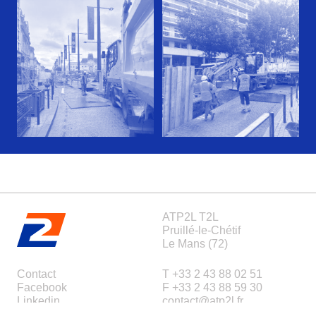
ATP2L T2L
Pruillé-le-Chétif
Le Mans (72)
Contact
T +33 2 43 88 02 51
Facebook
F +33 2 43 88 59 30
Linkedin
contact@atp2l.fr