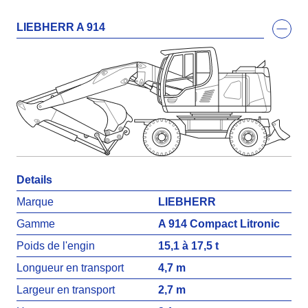
Contact
LIEBHERR A 914
Details
Marque
LIEBHERR
Gamme
A 914 Compact Litronic
Poids de l'engin
15,1 à 17,5 t
Longueur en transport
4,7 m
Largeur en transport
2,7 m