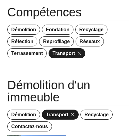
Contact
Compétences
Démolition
Fondation
Recyclage
Réfection
Reprofilage
Réseaux
Terrassement
Transport
Démolition d'un
immeuble
Démolition
Transport
Recyclage
Contactez-nous